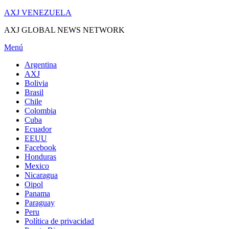
Saltar
AXJ VENEZUELA
al
AXJ GLOBAL NEWS NETWORK
contenido
Menú
Argentina
AXJ
Bolivia
Brasil
Chile
Colombia
Cuba
Ecuador
EEUU
Facebook
Honduras
Mexico
Nicaragua
Oipol
Panama
Paraguay
Peru
Política de privacidad